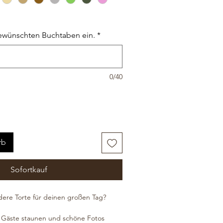
ewünschten Buchtaben ein.
*
0/40
rb
Sofortkauf
dere Torte für deinen großen Tag?
ne Gäste staunen und schöne Fotos