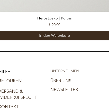
Herbstdeko | Kürbis
Preis
€ 20,00
In den Warenkorb
UNTERNEHMEN
HILFE
RETOUREN
ÜBER UNS
NEWSLETTER
VERSAND &
WIDERRUFSRECHT
KONTAKT