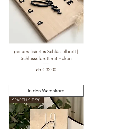
personalisiertes Schlüsselbrett |
Schlüsselbrett mit Haken
Sale-Preis
ab
€ 32,00
In den Warenkorb
SPAREN SIE 5%