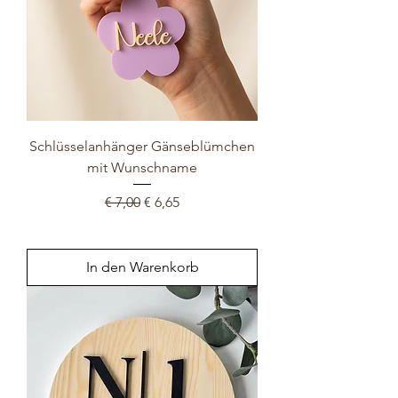
Schlüsselanhänger Gänseblümchen
mit Wunschname
Standardpreis
Sale-Preis
€ 7,00
€ 6,65
In den Warenkorb