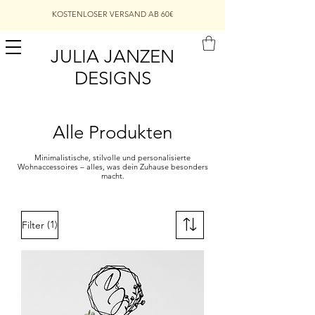
KOSTENLOSER VERSAND AB 60€
JULIA JANZEN
DESIGNS
Alle Produkten
Minimalistische, stilvolle und personalisierte
Wohnaccessoires – alles, was dein Zuhause besonders
macht.
(1)
Filter