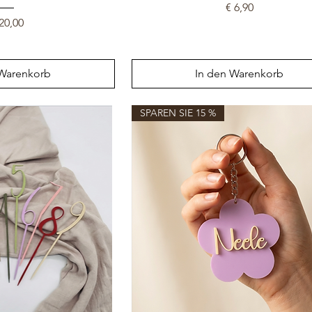
Preis
€ 6,90
eis
20,00
 Warenkorb
In den Warenkorb
SPAREN SIE 15 %