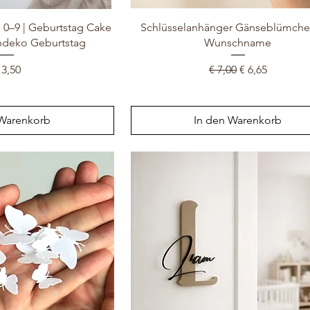
 0–9 | Geburtstag Cake
Schlüsselanhänger Gänseblümche
endeko Geburtstag
Wunschname
reis
Standardpreis
Sale-Preis
 3,50
€ 7,00
€ 6,65
 Warenkorb
In den Warenkorb