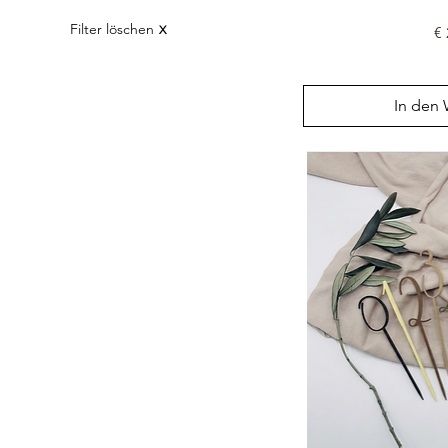
1 €
70 €
Filter löschen
Pr
X
€ 
In den