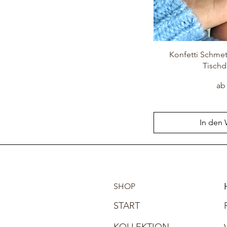
Konfetti Schmet
Tischd
Sal
a
In den
SHOP
START
KOLLEKTION