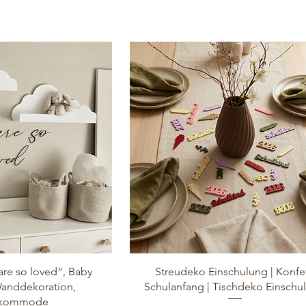
are so loved“, Baby
Streudeko Einschulung | Konfet
anddekoration,
Schulanfang | Tischdeko Einschu
lkommode