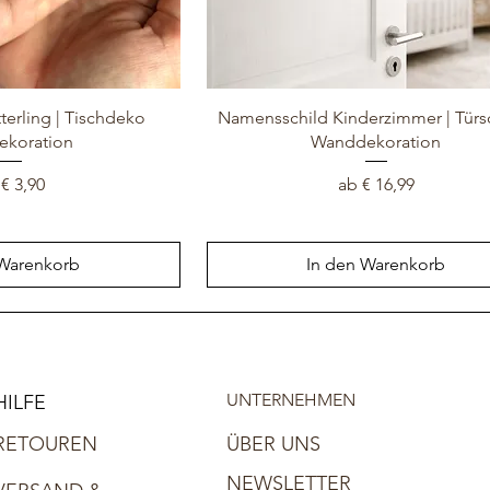
terling | Tischdeko
Namensschild Kinderzimmer | Türsc
ekoration
Wanddekoration
e-Preis
Sale-Preis
b
€ 3,90
ab
€ 16,99
 Warenkorb
In den Warenkorb
UNTERNEHMEN
HILFE
RETOUREN
ÜBER UNS
NEWSLETTER