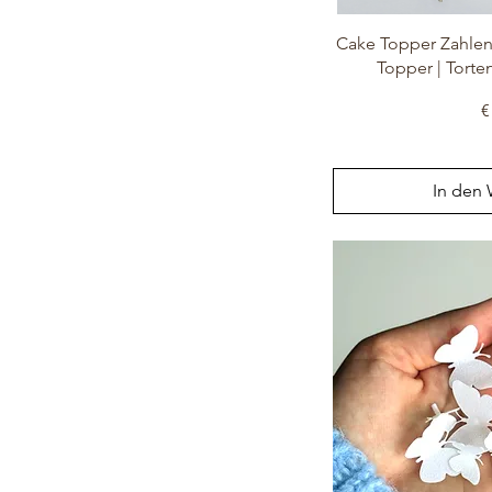
Cake Topper Zahlen
Topper | Tort
P
€
In den